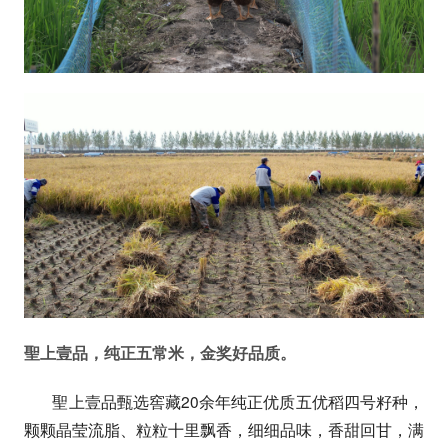
聖上壹品，纯正五常米，金奖好品质。
聖上壹品甄选窖藏20余年纯正优质五优稻四号籽种，
颗颗晶莹流脂、粒粒十里飘香，细细品味，香甜回甘，满