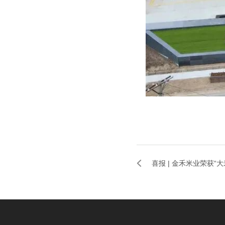
喜报 | 金禾米业荣获“