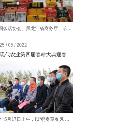
由中国饭店协会、黑龙江省商务厅、哈尔滨市政府主办，哈尔滨市商务局承办的第二十二届中国美食节暨第七届中国（哈尔滨）国际西餐文化节、第五届餐饮业供应链博览会于2022年6月29日在冰城哈尔滨举办。 金禾现代农业精彩亮相第二十二届中国美食节 活动亮点纷呈 本届美食节的主题是“助力乡村振兴、促进消费升级，赏美景、享清凉、品美食”。作为我国餐饮行业规模最大、档次最高、影响力最广、群众参与性最强的国际性美食盛会，展出期间涵盖了美食展示、食材展销、节庆活动、产业对接、技能大赛、百姓美食等内容精彩纷呈。 金禾
25 / 05 / 2022
金禾现代农业第四届春耕大典迎春盛启 匠心“米痴”只耕好米
2022年5月17日上午，以“躬身享春风 耕种一亩田”为主题的第四届金禾现代农业春耕大典活动，在金禾水田文化主题公园举行，同时也正式拉开了今年春耕农忙的序幕。五常市大米产业服务中心张野主任，黑龙江省农业科学院生物技术研究所副所长、二级研究员闫平老师参加此次活动。