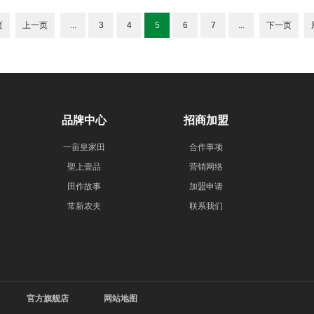
页
上一页
...
3
4
5
6
7
...
下一页
品牌中心
招商加盟
一亩皇家田
合作事项
聖上壹品
营销网络
田作故事
加盟申请
常新农夫
联系我们
官方旗舰店
网站地图