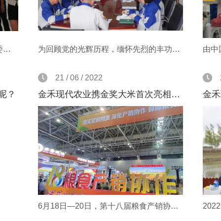
2022年8月2日下午，湖南省益阳市委书记瞿海一行 15 人，莅临金禾现代农业参观考察，了解大米全产业链建设工作。黑龙江省五常金禾米业有限责任公司董事长李云辉先生热情接待，并全程陪同参观考察。
为回顾党的光辉历程，缅怀先烈的丰功伟业，传承弘扬党的革命精神。6月30日，金禾米业党支部召开“强组织 增活力”为主题的庆七一活动，活动由党支部书记李云辉、副书记王国良及8位党员共同参加。
21 / 06 / 2022
呢？
金禾现代农业携金奖大米首次亮相第十八届粮食产销协作福建洽谈会
6月18日—20日，第十八届粮食产销协作福建洽谈会在福州海峡国际会展中心开幕。由福建、山东、江西、吉林、安徽、河南、黑龙江、湖南、江苏、湖北、内蒙古、宁夏等12个省（区）粮食和物资储备局（粮食局）主办，国家粮食福建交易中心、福建省粮食行业协会承办。围绕“落实党政同责 深化产销协作 保障粮食安全”主题，进一步巩固和拓宽引粮入闽渠道，推动粮食产销合作纵深发展，促进产销区粮食企业深入开展粮食全产业链合作，为粮食企业、科研院校等搭建贸易洽谈、项目对接平台，为粮食产业提质增效、加快创新提供动力支撑。