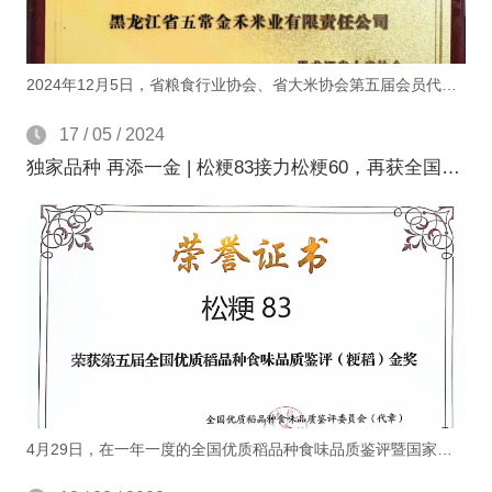
2024年12月5日，省粮食行业协会、省大米协会第五届会员代表大会暨五届一次理事会在哈尔滨金谷大厦胜利召开。哈尔滨市、佳木斯市和五常市协会同志出席会议。在选举产生省大米协会第五届理事会领导机构的环节中，经大会投票表决，黑龙江省五常金禾米业有限责任公司荣誉当选黑龙江省大米协会第五届理事会副会长单位。
17 / 05 / 2024
独家品种 再添一金 | 松粳83接力松粳60，再获全国优质稻品种食味品质鉴评(粳稻)金奖
4月29日，在一年一度的全国优质稻品种食味品质鉴评暨国家水稻育种联合攻关推进会上，松粳83以其优良的产品品质特性，夺得第五届全国优质稻品种食味品质鉴评(粳稻)金奖。这是继去年松粳60夺得第四届全国优质稻品种食味品质鉴评(粳稻)金奖之后，金禾米业院企联合自有品种的又一金奖成果。