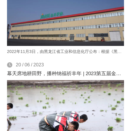
2022年11月3日，由黑龙江省工业和信息化厅公布：根据《黑龙江省数字化 (智能) 示范车间认定管理办法 (试行)》《黑龙江省智能工厂认定管理办法 (试行) 》，经企业申报、地市推荐、专业化审核和网上公示，金禾米业荣获黑龙江省数字化 (智能) 示范车间。
20 / 06 / 2023
幕天席地耕田野，播种纳福祈丰年 | 2023第五届金禾水田文化主题公园春耕大典圆满礼成