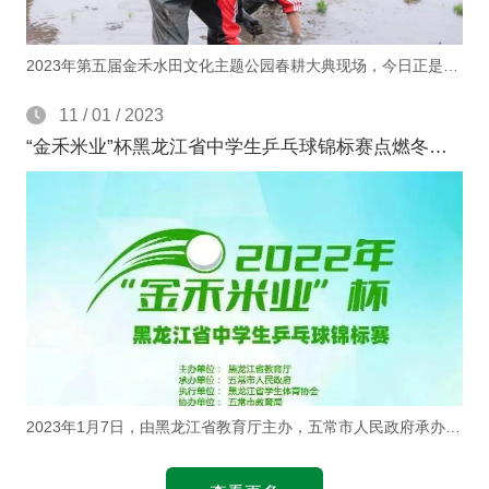
2023年第五届金禾水田文化主题公园春耕大典现场，今日正是苍天为幕，厚土为台的美景，“春耕大典”的舞台落于稻田之中，好像是梵高的油彩画一样徐徐展开，这是真实的艺术，自然的馈赠。
11 / 01 / 2023
“金禾米业”杯黑龙江省中学生乒乓球锦标赛点燃冬日激情
2023年1月7日，由黑龙江省教育厅主办，五常市人民政府承办，五常市教育局协办，黑龙江省五常金禾米业有限责任公司赞助，为期5天的“金禾米业”杯黑龙江省中学生乒乓球锦标赛在五常市雅臣中学成功举办。