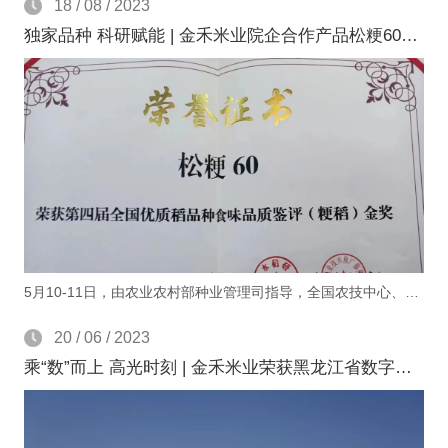
18 / 08 / 2023
独家品种 科研赋能 | 金禾米业院企合作产品松粳60荣获第四届全国优质稻品种食味品质鉴评（粳稻）金奖
5月10-11日，由农业农村部种业管理司指导，全国农技中心、国家水稻育种联合攻关组在浙江杭州举办第四届全国优质稻品种食味品质鉴评活动。 在本届优质稻米品种食味品质鉴评活动中，由黑龙江农业科学院生物科技研究所送选，黑龙江农科院与黑龙江省五常金禾米业有限公司院企联合孕育的独家品种「松粳60」，从来自国内115个地区参评样品中脱颖而出，获得了第四届全国优质稻品种食味品质鉴评（粳稻）金奖。
20 / 06 / 2023
乘“数”而上 高光时刻 | 金禾米业荣获黑龙江省数字化 (智能) 示范车间